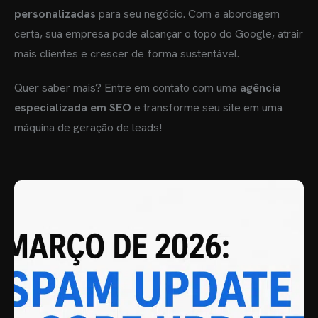
personalizadas
para seu negócio. Com a abordagem
certa, sua empresa pode alcançar o topo do Google, atrair
mais clientes e crescer de forma sustentável.
Quer saber mais? Entre em contato com uma
agência
especializada em SEO
e transforme seu site em uma
máquina de geração de leads!