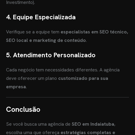
Investimento).
4.
Equipe Especializada
Verifique se a equipe tem
especialistas em SEO técnico,
OME
SEO local e marketing de conteúdo
.
5.
Atendimento Personalizado
BRE MIM
RVIÇOS
Cada negócio tem necessidades diferentes. A agência
deve oferecer um plano
customizado para sua
OG
empresa
.
ES
Conclusão
TRATAR
Se você busca uma agência de
SEO em Indaiatuba
,
escolha uma que ofereça
estratégias completas e