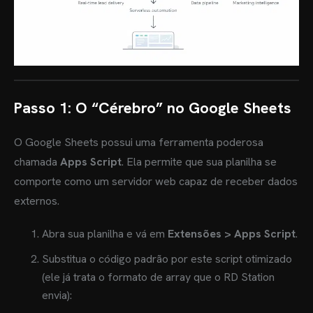
Passo 1: O “Cérebro” no Google Sheets
O Google Sheets possui uma ferramenta poderosa
chamada
Apps Script
. Ela permite que sua planilha se
comporte como um servidor web capaz de receber dados
externos.
Abra sua planilha e vá em
Extensões > Apps Script
.
Substitua o código padrão por este script otimizado
(ele já trata o formato de array que o RD Station
envia):