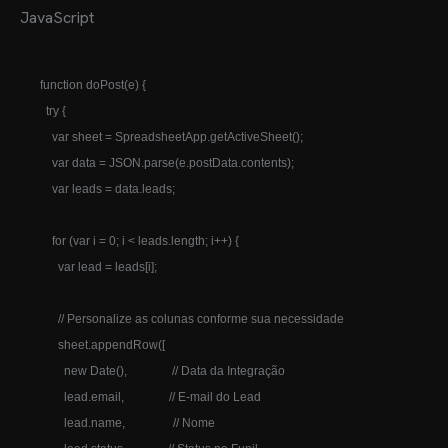
JavaScript
function doPost(e) {

  try {

    var sheet = SpreadsheetApp.getActiveSheet();

    var data = JSON.parse(e.postData.contents);

    var leads = data.leads;

    for (var i = 0; i < leads.length; i++) {

      var lead = leads[i];

      // Personalize as colunas conforme sua necessidade

      sheet.appendRow([

        new Date(),               // Data da Integração

        lead.email,               // E-mail do Lead

        lead.name,                // Nome
