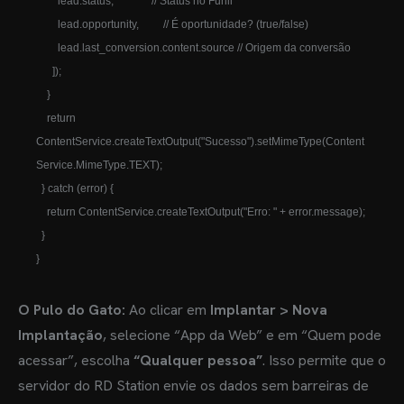
        lead.status,              // Status no Funil

        lead.opportunity,         // É oportunidade? (true/false)

        lead.last_conversion.content.source // Origem da conversão

      ]);

    }

    return 
ContentService.createTextOutput("Sucesso").setMimeType(Content
Service.MimeType.TEXT);

  } catch (error) {

    return ContentService.createTextOutput("Erro: " + error.message);

  }

O Pulo do Gato:
Ao clicar em
Implantar > Nova
Implantação
, selecione “App da Web” e em “Quem pode
acessar”, escolha
“Qualquer pessoa”
. Isso permite que o
servidor do RD Station envie os dados sem barreiras de