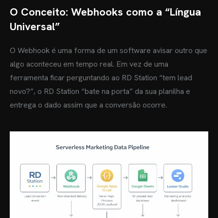
O Conceito: Webhooks como a “Língua
Universal”
O Webhook é uma forma de um software avisar outro que
algo aconteceu em tempo real. Em vez de uma
ferramenta ficar perguntando ao RD Station “tem lead
novo?”, o RD Station “bate na porta” da sua planilha e
entrega o dado assim que a conversão ocorre.