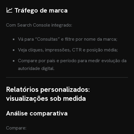
📈 Tráfego de marca
Com Search Console integrado:
Vá para “Consultas” e filtre por nome da marca;
OME
Veja cliques, impressões, CTR e posição média;
Compare por país e período para medir evolução da
BRE MIM
autoridade digital.
RVIÇOS
Relatórios personalizados:
OG
visualizações sob medida
ES
Análise comparativa
TRATAR
Compare: