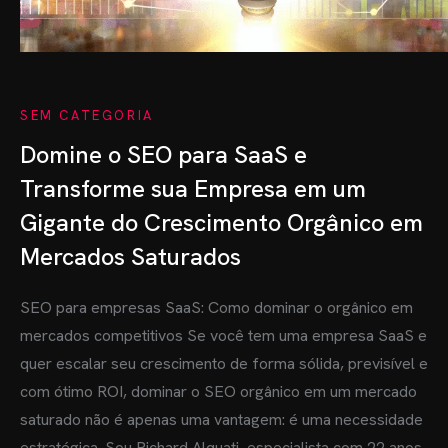
SEM CATEGORIA
OME
Domine o SEO para SaaS e
BRE MIM
Transforme sua Empresa em um
Gigante do Crescimento Orgânico em
RVIÇOS
Mercados Saturados
OG
SEO para empresas SaaS: Como dominar o orgânico em
ES
mercados competitivos Se você tem uma empresa SaaS e
quer escalar seu crescimento de forma sólida, previsível e
TRATAR
com ótimo ROI, dominar o SEO orgânico em um mercado
saturado não é apenas uma vantagem: é uma necessidade
estratégica. Sou Richard Alquati, especialista com 22 anos