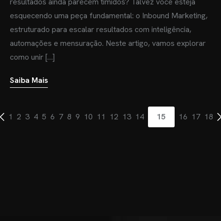
resultados ainda parecem tímidos? Talvez você esteja
esquecendo uma peça fundamental: o Inbound Marketing,
estruturado para escalar resultados com inteligência,
automações e mensuração. Neste artigo, vamos explorar
como unir […]
Saiba Mais
1
2
3
4
5
6
7
8
9
10
11
12
13
14
15
16
17
18