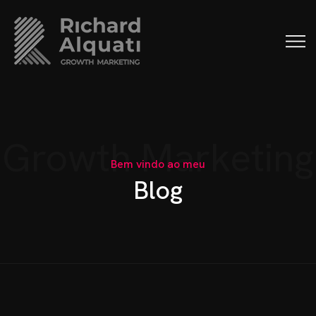
Growth Marketing
Bem vindo ao meu
B
l
o
g