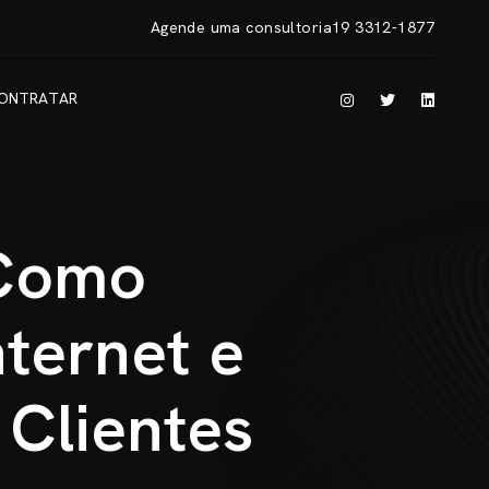
Agende uma consultoria
19 3312-1877
O
N
T
R
A
T
A
R
O
N
T
R
A
T
A
R
 Como
ternet e
Clientes