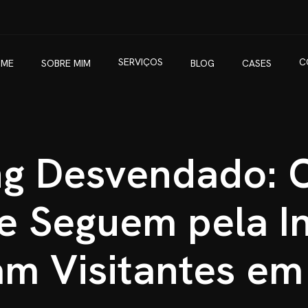
S
E
R
V
I
Ç
O
S
C
ME
SOBRE MIM
BLOG
CASES
S
E
R
V
I
Ç
O
S
C
ng Desvendado:
e Seguem pela In
m Visitantes em 