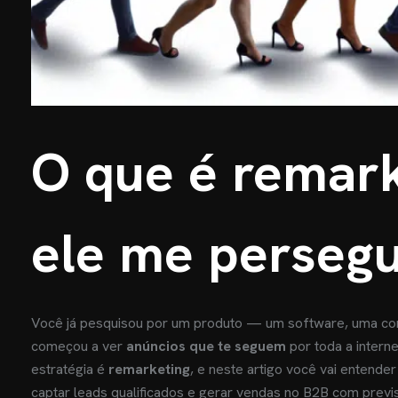
O que é remar
ele me persegu
Você já pesquisou por um produto — um software, uma cons
começou a ver
anúncios que te seguem
por toda a intern
estratégia é
remarketing
, e neste artigo você vai entender
captar leads qualificados e gerar vendas no B2B com previsi