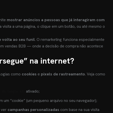
mite
mostrar anúncios a pessoas que já interagiram com
ma visita a uma página, o clique em um botão, ou até mesmo o
e volta ao seu funil
. O remarketing funciona especialmente
em vendas B2B — onde a decisão de compra não acontece
segue” na internet?
ologias como
cookies
e
pixels de rastreamento
. Veja como
ativado;
g do Google Ads
am um “cookie” (um pequeno arquivo no seu navegador);
a ver
campanhas personalizadas
com base na sua visita