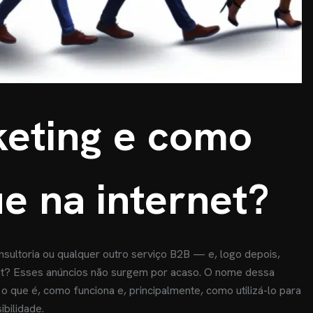
keting e como
e na internet?
ultoria ou qualquer outro serviço B2B — e, logo depois,
et? Esses anúncios não surgem por acaso. O nome dessa
 o que é, como funciona e, principalmente, como utilizá-lo para
bilidade.