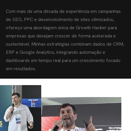
C
o
m
m
a
i
s
d
e
u
m
a
d
é
c
a
d
a
d
e
e
x
p
e
r
i
ê
n
c
i
a
e
m
c
a
m
p
a
n
h
a
s
d
e
S
E
O
,
P
P
C
e
d
e
s
e
n
v
o
l
v
i
m
e
n
t
o
d
e
s
i
t
e
s
o
t
i
m
i
z
a
d
o
s
,
o
f
e
r
e
ç
o
u
m
a
a
b
o
r
d
a
g
e
m
ú
n
i
c
a
d
e
G
r
o
w
t
h
H
a
c
k
e
r
p
a
r
a
e
m
p
r
e
s
a
s
q
u
e
d
e
s
e
j
a
m
c
r
e
s
c
e
r
d
e
f
o
r
m
a
a
c
e
l
e
r
a
d
a
e
s
u
s
t
e
n
t
á
v
e
l
.
M
i
n
h
a
s
e
s
t
r
a
t
é
g
i
a
s
c
o
m
b
i
n
a
m
d
a
d
o
s
d
e
C
R
M
,
E
R
P
e
G
o
o
g
l
e
A
n
a
l
y
t
i
c
s
,
i
n
t
e
g
r
a
n
d
o
a
u
t
o
m
a
ç
ã
o
e
d
a
s
h
b
o
a
r
d
s
e
m
t
e
m
p
o
r
e
a
l
p
a
r
a
u
m
c
r
e
s
c
i
m
e
n
t
o
f
o
c
a
d
o
e
m
r
e
s
u
l
t
a
d
o
s
.