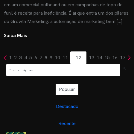
em um comercial outbound ou em campanhas de topo de
funil é receita para ineficiência. É aí que entra um dos pilares
do Growth Marketing: a automação de marketing bem […]
Saiba Mais
1
2
3
4
5
6
7
8
9
10
11
12
13
14
15
16
17
Popular
Destacado
Recente