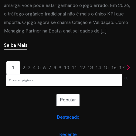
amarga: você pode estar ganhando o jogo errado. Em 2026,
o tráfego orgânico tradicional não é mais o único KPI que
importa. O jogo agora se chama Citação e Validação. Como
Managing Partner na Beatz, analisei dados de […]
Saiba Mais
1
2
3
4
5
6
7
8
9
10
11
12
13
14
15
16
17
Popular
Destacado
Recente