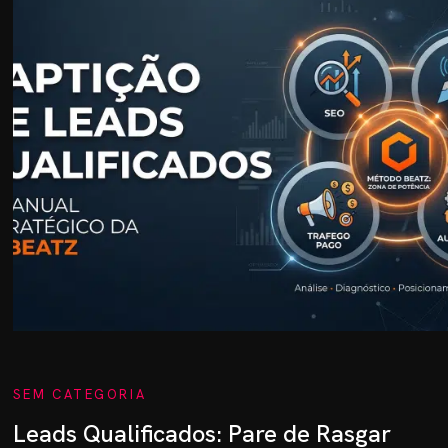
BRE MIM
RVIÇOS
OG
ES
TRATAR
SEM CATEGORIA
Leads Qualificados: Pare de Rasgar