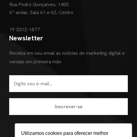
Rua Pedro Gonçalves, 1400
6º andar, Sala 61 e 62, Centro
19 3312-1877
Newsletter
Receba em seu email as notícias de marketing digital e
vendas em primeira mão
Utilizamos cookies para oferecer melhor